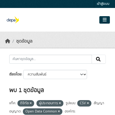
Skip to main content
เข้าสู่ระบบ
ชุดข้อมูล
เรียงโดย
พบ 1 ชุดข้อมูล
แท็ค:
ดิจิทัล
ผู้ประกอบการ
รูปแบบ:
CSV
สัญญา
อนุญาต:
Open Data Common
องค์กร: