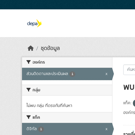
Skip to main content
ชุดข้อมูล
องค์กร
ส่วนติดตามและประเมินผล
x
1
พบ 
กลุ่ม
แท็ค:
ไม่พบ กลุ่ม ที่ตรงกับที่ค้นหา
องค์กร
แท็ค
ดิจิทัล
x
1
รายชื