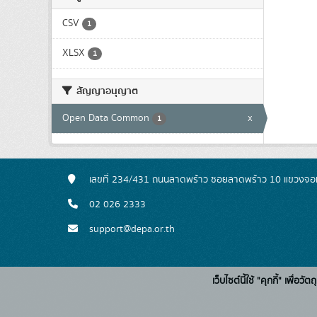
CSV
1
XLSX
1
สัญญาอนุญาต
Open Data Common
x
1
เลขที่ 234/431 ถนนลาดพร้าว ซอยลาดพร้าว 10 แขวงจอ
02 026 2333
support@depa.or.th
เว็บไซต์นี้ใช้ "คุกกี้" เพื