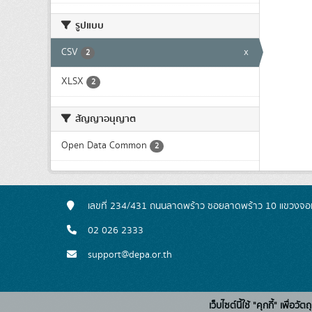
รูปแบบ
CSV
x
2
XLSX
2
สัญญาอนุญาต
Open Data Common
2
เลขที่ 234/431 ถนนลาดพร้าว ซอยลาดพร้าว 10 แขวงจอ
02 026 2333
support@depa.or.th
เว็บไซต์นี้ใช้ "คุกกี้" เพื