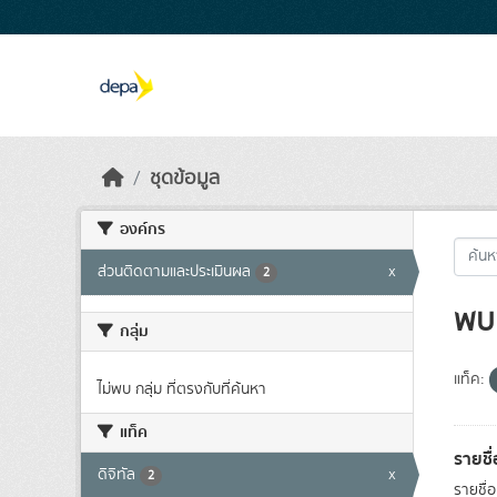
Skip to main content
ชุดข้อมูล
องค์กร
ส่วนติดตามและประเมินผล
x
2
พบ 
กลุ่ม
แท็ค:
ไม่พบ กลุ่ม ที่ตรงกับที่ค้นหา
แท็ค
รายชื
ดิจิทัล
x
2
รายชื่