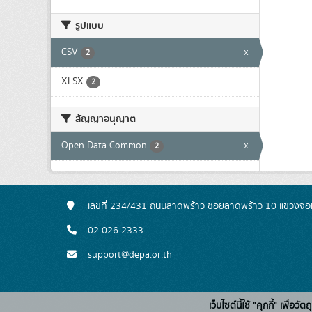
รูปแบบ
CSV
x
2
XLSX
2
สัญญาอนุญาต
Open Data Common
x
2
เลขที่ 234/431 ถนนลาดพร้าว ซอยลาดพร้าว 10 แขวงจอ
02 026 2333
support@depa.or.th
เว็บไซต์นี้ใช้ "คุกกี้" เพื