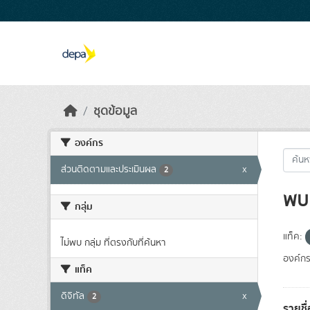
Skip to main content
ชุดข้อมูล
องค์กร
ส่วนติดตามและประเมินผล
x
2
พบ 
กลุ่ม
แท็ค:
ไม่พบ กลุ่ม ที่ตรงกับที่ค้นหา
องค์กร
แท็ค
ดิจิทัล
x
2
รายชื