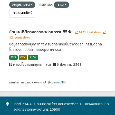
ข้อมูลระเบียน
การเข้าถึง:
false
กรองผลลัพธ์
ข้อมูลสถิติทางการอุตสาหกรรมดิจิทัล
6231 total views
12 recent views
ข้อมูลสถิติของมูลค่าทางเศรษฐกิจที่เกิดขึ้นจากอุตสาหกรรมดิจิทัล
โดยแบ่งตามประเภทของอุตสาหกรรม
XLS
CSV
XLSX
ฝ่ายนโยบายและยุทธศาสตร์
6 สิงหาคม 2568
คุณสามารถเข้าถึงคลังทาง
API
(ให้ดู
คู่มือ API
).
เลขที่ 234/431 ถนนลาดพร้าว ซอยลาดพร้าว 10 แขวงจอมพล เขต
จตุจักร กรุงเทพมหานคร 10900