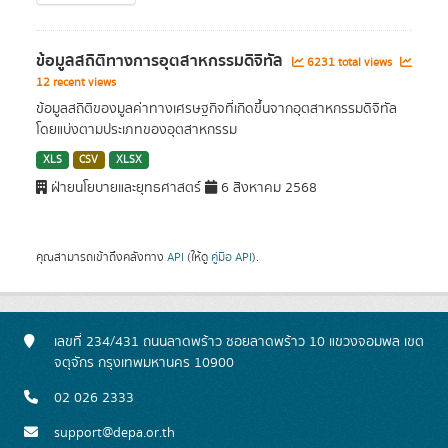
ข้อมูลสถิติทางการอุตสาหกรรมดิจิทัล
6231 total views
12 recent views
ข้อมูลสถิติของมูลค่าทางเศรษฐกิจที่เกิดขึ้นจากอุตสาหกรรมดิจิทัล
โดยแบ่งตามประเภทของอุตสาหกรรม
XLS
CSV
XLSX
ฝ่ายนโยบายและยุทธศาสตร์
6 สิงหาคม 2568
คุณสามารถเข้าถึงคลังทาง
API
(ให้ดู
คู่มือ API
).
เลขที่ 234/431 ถนนลาดพร้าว ซอยลาดพร้าว 10 แขวงจอมพล เขต
จตุจักร กรุงเทพมหานคร 10900
02 026 2333
support@depa.or.th