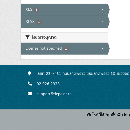
XLS
x
1
XLSX
x
1
สัญญาอนุญาต
License not specified
x
1
เลขที่ 234/431 ถนนลาดพร้าว ซอยลาดพร้าว 10 แขวงจอ
02 026 2333
support@depa.or.th
เว็บไซต์นี้ใช้ "คุกกี้" เพื