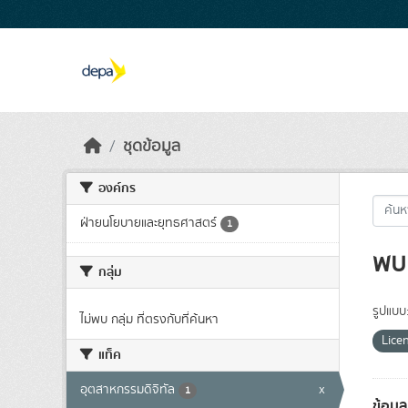
Skip to main content
ชุดข้อมูล
องค์กร
ฝ่ายนโยบายและยุทธศาสตร์
1
พบ 
กลุ่ม
รูปแบบ
ไม่พบ กลุ่ม ที่ตรงกับที่ค้นหา
Lice
แท็ค
อุตสาหกรรมดิจิทัล
x
1
ข้อมู