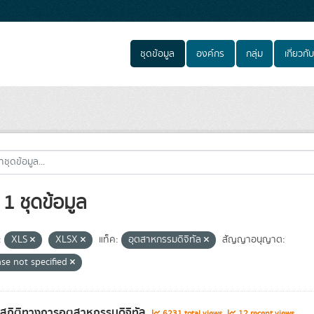
ชุดข้อมูล
องค์กร
กลุ่ม
เกี่ยวกับ
1 ชุดข้อมูล
:
XLS
XLSX
แท็ค:
อุตสาหกรรมดิจิทัล
สัญญาอนุญาต:
nse not specified
ลสถิติทางการอุตสาหกรรมดิจิทัล
6231 total views
12 recent views