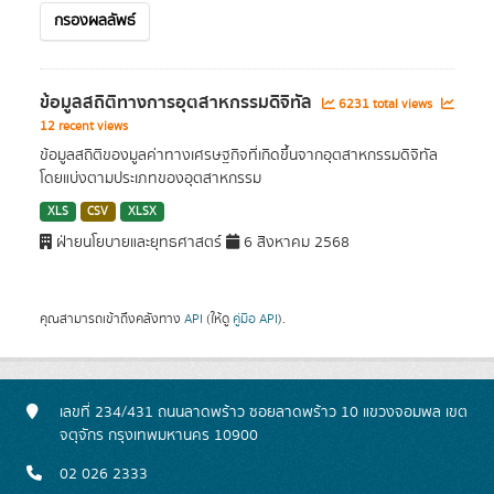
กรองผลลัพธ์
ข้อมูลสถิติทางการอุตสาหกรรมดิจิทัล
6231 total views
12 recent views
ข้อมูลสถิติของมูลค่าทางเศรษฐกิจที่เกิดขึ้นจากอุตสาหกรรมดิจิทัล
โดยแบ่งตามประเภทของอุตสาหกรรม
XLS
CSV
XLSX
ฝ่ายนโยบายและยุทธศาสตร์
6 สิงหาคม 2568
คุณสามารถเข้าถึงคลังทาง
API
(ให้ดู
คู่มือ API
).
เลขที่ 234/431 ถนนลาดพร้าว ซอยลาดพร้าว 10 แขวงจอมพล เขต
จตุจักร กรุงเทพมหานคร 10900
02 026 2333