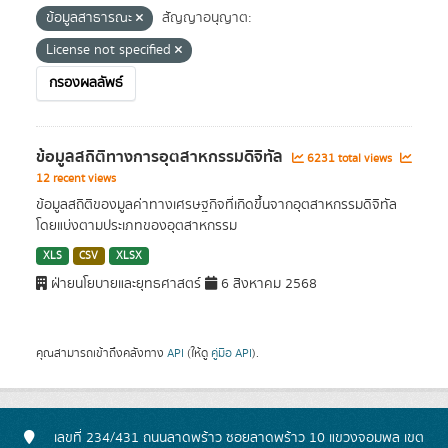
ข้อมูลสาธารณะ
สัญญาอนุญาต:
License not specified
กรองผลลัพธ์
ข้อมูลสถิติทางการอุตสาหกรรมดิจิทัล
6231 total views
12 recent views
ข้อมูลสถิติของมูลค่าทางเศรษฐกิจที่เกิดขึ้นจากอุตสาหกรรมดิจิทัล
โดยแบ่งตามประเภทของอุตสาหกรรม
XLS
CSV
XLSX
ฝ่ายนโยบายและยุทธศาสตร์
6 สิงหาคม 2568
คุณสามารถเข้าถึงคลังทาง
API
(ให้ดู
คู่มือ API
).
เลขที่ 234/431 ถนนลาดพร้าว ซอยลาดพร้าว 10 แขวงจอมพล เขต