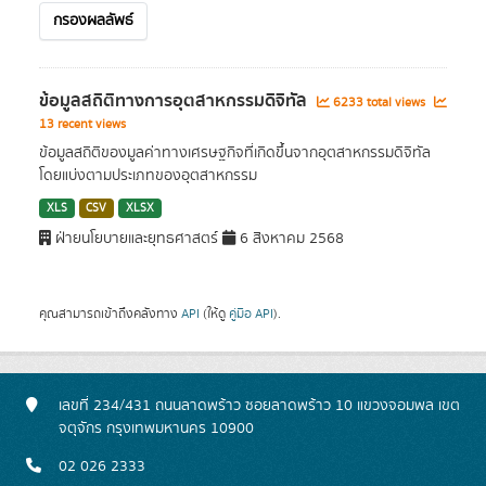
กรองผลลัพธ์
ข้อมูลสถิติทางการอุตสาหกรรมดิจิทัล
6233 total views
13 recent views
ข้อมูลสถิติของมูลค่าทางเศรษฐกิจที่เกิดขึ้นจากอุตสาหกรรมดิจิทัล
โดยแบ่งตามประเภทของอุตสาหกรรม
XLS
CSV
XLSX
ฝ่ายนโยบายและยุทธศาสตร์
6 สิงหาคม 2568
คุณสามารถเข้าถึงคลังทาง
API
(ให้ดู
คู่มือ API
).
เลขที่ 234/431 ถนนลาดพร้าว ซอยลาดพร้าว 10 แขวงจอมพล เขต
จตุจักร กรุงเทพมหานคร 10900
02 026 2333