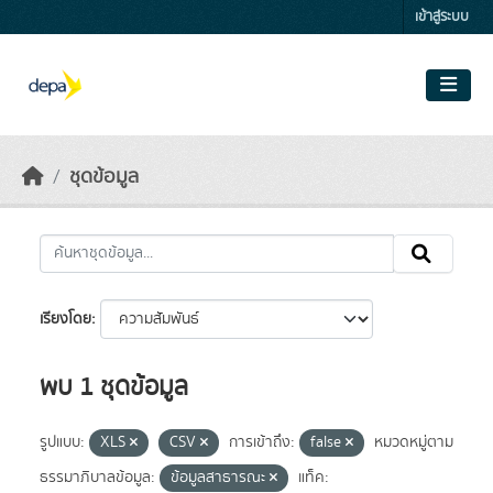
Skip to main content
เข้าสู่ระบบ
ชุดข้อมูล
เรียงโดย
พบ 1 ชุดข้อมูล
รูปแบบ:
XLS
CSV
การเข้าถึง:
false
หมวดหมู่ตาม
ธรรมาภิบาลข้อมูล:
ข้อมูลสาธารณะ
แท็ค: