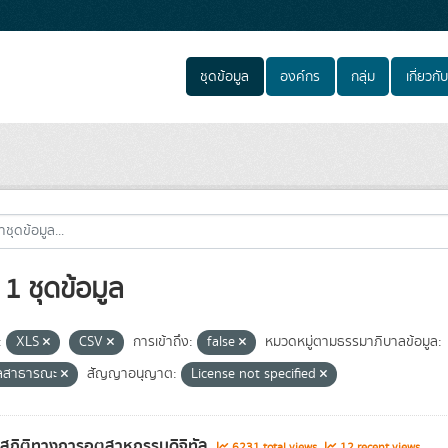
ชุดข้อมูล
องค์กร
กลุ่ม
เกี่ยวกับ
1 ชุดข้อมูล
:
XLS
CSV
การเข้าถึง:
false
หมวดหมู่ตามธรรมาภิบาลข้อมูล:
ูลสาธารณะ
สัญญาอนุญาต:
License not specified
ลสถิติทางการอุตสาหกรรมดิจิทัล
6231 total views
12 recent views