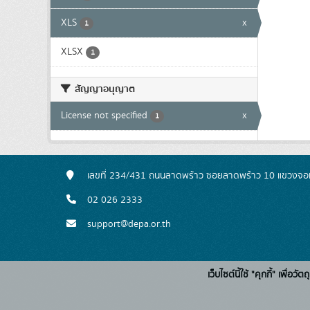
XLS
x
1
XLSX
1
สัญญาอนุญาต
License not specified
x
1
เลขที่ 234/431 ถนนลาดพร้าว ซอยลาดพร้าว 10 แขวงจอ
02 026 2333
support@depa.or.th
เว็บไซต์นี้ใช้ "คุกกี้" เพื