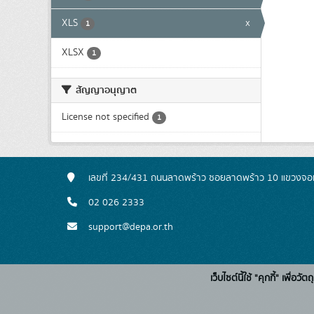
XLS
x
1
XLSX
1
สัญญาอนุญาต
License not specified
1
เลขที่ 234/431 ถนนลาดพร้าว ซอยลาดพร้าว 10 แขวงจอ
02 026 2333
support@depa.or.th
เว็บไซต์นี้ใช้ "คุกกี้" เพื