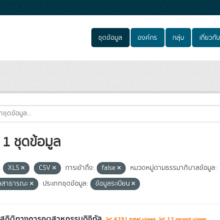
ชุดข้อมูล
องค์กร
กลุ่ม
เกี่ยวกับ
1 ชุดข้อมูล
:
XLS
CSV
การเข้าถึง:
false
หมวดหมู่ตามธรรมาภิบาลข้อมูล:
ูลสาธารณะ
ประเภทชุดข้อมูล:
ข้อมูลระเบียน
ลสถิติทางการอุตสาหกรรมดิจิทัล
6231 total views
12 recent views