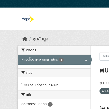
Skip to main content
ชุดข้อมูล
องค์กร
ฝ่ายนโยบายและยุทธศาสตร์
x
1
พบ 
กลุ่ม
รูปแบบ
ไม่พบ กลุ่ม ที่ตรงกับที่ค้นหา
ฝ่าย
แท็ค
อุตสาหกรรมดิจิทัล
1
ข้อมู