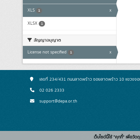
XLS
x
1
XLSX
1
สัญญาอนุญาต
License not specified
x
1
เลขที่ 234/431 ถนนลาดพร้าว ซอยลาดพร้าว 10 แขวงจอ
02 026 2333
support@depa.or.th
เว็บไซต์นี้ใช้ "คุกกี้" เพื