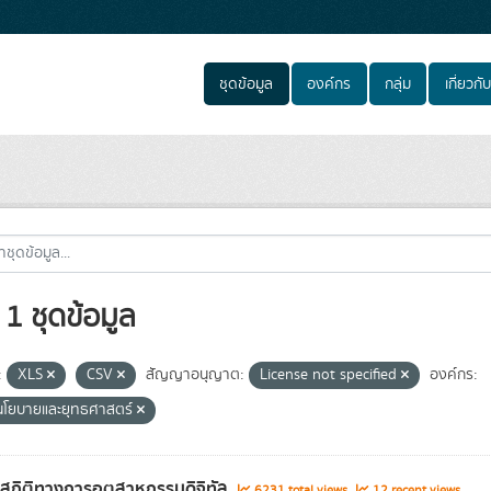
ชุดข้อมูล
องค์กร
กลุ่ม
เกี่ยวกับ
1 ชุดข้อมูล
:
XLS
CSV
สัญญาอนุญาต:
License not specified
องค์กร:
นโยบายและยุทธศาสตร์
ลสถิติทางการอุตสาหกรรมดิจิทัล
6231 total views
12 recent views