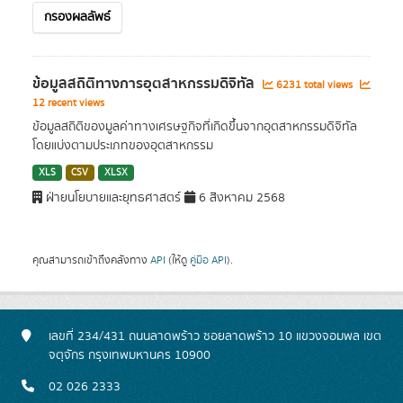
กรองผลลัพธ์
ข้อมูลสถิติทางการอุตสาหกรรมดิจิทัล
6231 total views
12 recent views
ข้อมูลสถิติของมูลค่าทางเศรษฐกิจที่เกิดขึ้นจากอุตสาหกรรมดิจิทัล
โดยแบ่งตามประเภทของอุตสาหกรรม
XLS
CSV
XLSX
ฝ่ายนโยบายและยุทธศาสตร์
6 สิงหาคม 2568
คุณสามารถเข้าถึงคลังทาง
API
(ให้ดู
คู่มือ API
).
เลขที่ 234/431 ถนนลาดพร้าว ซอยลาดพร้าว 10 แขวงจอมพล เขต
จตุจักร กรุงเทพมหานคร 10900
02 026 2333