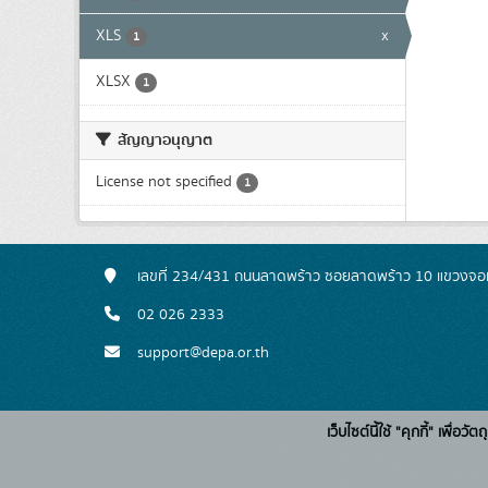
XLS
x
1
XLSX
1
สัญญาอนุญาต
License not specified
1
เลขที่ 234/431 ถนนลาดพร้าว ซอยลาดพร้าว 10 แขวงจอ
02 026 2333
support@depa.or.th
เว็บไซต์นี้ใช้ "คุกกี้" เพื