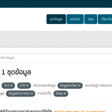
ชุดข้อมูล
องค์กร
กลุ่ม
เกี่ยวกับ
1 ชุดข้อมูล
:
XLS
CSV
ประเภทชุดข้อมูล:
ข้อมูลระเบียน
หมวดหมู่ตามธรรมา
มูล:
ข้อมูลสาธารณะ
การเข้าถึง:
false
ลสถิติทางการอุตสาหกรรมดิจิทัล
6231 total views
12 recent views