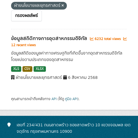
ฝ่ายนโยบายและยุทธศาสตร์
กรองผลลัพธ์
ข้อมูลสถิติทางการอุตสาหกรรมดิจิทัล
6232 total views
12 recent views
ข้อมูลสถิติของมูลค่าทางเศรษฐกิจที่เกิดขึ้นจากอุตสาหกรรมดิจิทัล
โดยแบ่งตามประเภทของอุตสาหกรรม
XLS
CSV
XLSX
ฝ่ายนโยบายและยุทธศาสตร์
6 สิงหาคม 2568
คุณสามารถเข้าถึงคลังทาง
API
(ให้ดู
คู่มือ API
).
เลขที่ 234/431 ถนนลาดพร้าว ซอยลาดพร้าว 10 แขวงจอมพล เขต
จตุจักร กรุงเทพมหานคร 10900