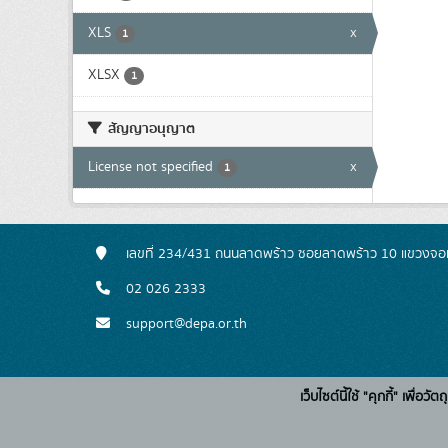
XLS
x
1
XLSX
1
สัญญาอนุญาต
License not specified
x
1
เลขที่ 234/431 ถนนลาดพร้าว ซอยลาดพร้าว 10 แขวงจอ
02 026 2333
support@depa.or.th
เว็บไซต์นี้ใช้ "คุกกี้" เพื