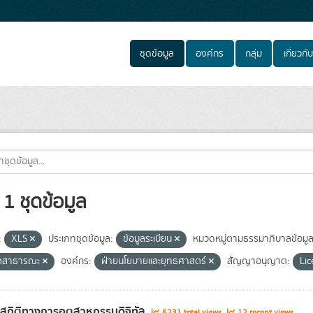
ชุดข้อมูล
องค์กร
กลุ่ม
เกี่ยวกับ
1 ชุดข้อมูล
:
XLS
ประเภทชุดข้อมูล:
ข้อมูลระเบียน
หมวดหมู่ตามธรรมาภิบาลข้อมูล
ูลสาธารณะ
องค์กร:
ฝ่ายนโยบายและยุทธศาสตร์
สัญญาอนุญาต:
Lic
ลสถิติทางการอุตสาหกรรมดิจิทัล
6231 total views
12 recent views