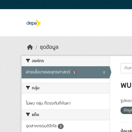
Skip to main content
ชุดข้อมูล
องค์กร
ฝ่ายนโยบายและยุทธศาสตร์
x
1
พบ 
กลุ่ม
รูปแบบ
ไม่พบ กลุ่ม ที่ตรงกับที่ค้นหา
ข้อม
แท็ค
อุตสาหกรรมดิจิทัล
1
ข้อมู