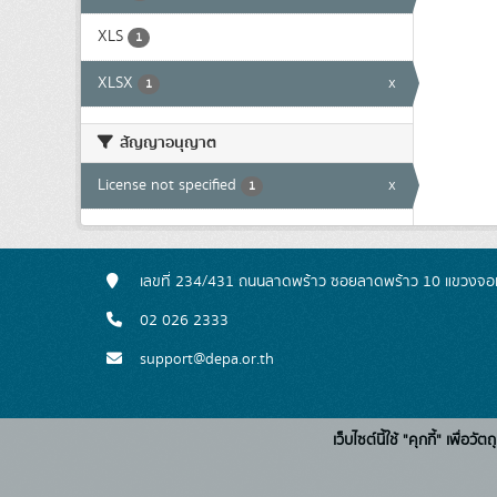
XLS
1
XLSX
x
1
สัญญาอนุญาต
License not specified
x
1
เลขที่ 234/431 ถนนลาดพร้าว ซอยลาดพร้าว 10 แขวงจอ
02 026 2333
support@depa.or.th
เว็บไซต์นี้ใช้ "คุกกี้" เพื