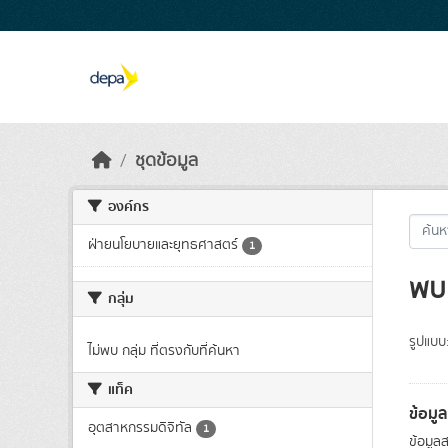
Skip to main content
ชุดข้อมูล
องค์กร
ฝ่ายนโยบายและยุทธศาสตร์
1
พบ 
กลุ่ม
รูปแบบ
ไม่พบ กลุ่ม ที่ตรงกับที่ค้นหา
แท็ค
ข้อมู
อุตสาหกรรมดิจิทัล
1
ข้อมูล