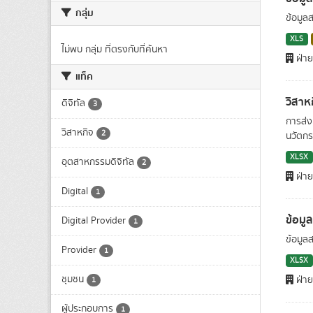
กลุ่ม
ข้อมูล
XLS
ไม่พบ กลุ่ม ที่ตรงกับที่ค้นหา
ฝ่าย
แท็ค
วิสาห
ดิจิทัล
3
การส่ง
วิสาหกิจ
2
นวัตกร
XLSX
อุตสาหกรรมดิจิทัล
2
ฝ่าย
Digital
1
ข้อมู
Digital Provider
1
ข้อมูล
Provider
1
XLSX
ชุมชน
ฝ่าย
1
ผู้ประกอบการ
1