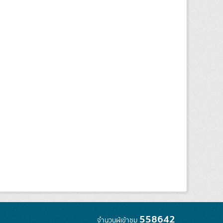
558642
จำนวนผู้เข้าชม