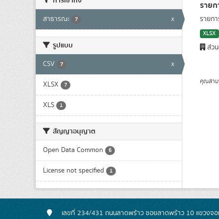
การเข้าถึง
รายกา
สาธารณะ
x
รายการ
7
XLSX
รูปแบบ
ส่วน
CSV
x
7
คุณสาม
XLSX
7
XLS
1
สัญญาอนุญาต
Open Data Common
6
License not specified
1
เลขที่ 234/431 ถนนลาดพร้าว ซอยลาดพร้าว 10 แขวงจอ