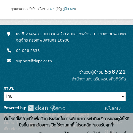
คุณสามารถเข้าถึงคลังทาง
API
(ให้ดู
คู่มือ API
).
เลขที่ 234/431 ถนนลาดพร้าว ซอยลาดพร้าว 10 แขวงจอมพล เขต
จตุจักร กรุงเทพมหานคร 10900
02 026 2333
support@depa.or.th
558721
จำนวนผู้เข้าชม
สำนักงานส่งเสริมเศรษฐกิจดิจิทัล
ภาษา
Powered by:
รุ่นโปรแกรม:
3.0.0
สนับสนุนระบบ Thai-GDC โดย สำนักงานสถิติแห่งชาติ
x
เว็บไซต์นี้ใช้ "คุกกี้" เพื่อวัตถุประสงค์ในการพัฒนาการเข้าถึงบริการของผู้ใช้ให้ดี
วันที่: 2025-
เว็บไซต์ที่
ยิ่งขึ้น หากต้องการเปิดใช้งานคุกกี้ โปรดคลิก "ยอมรับคุกกี้"
ระบบบัญชีข้อมูลภาครัฐ
เกี่ยวข้อง:
06-10