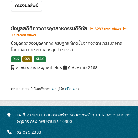
กรองผลลัพธ์
ข้อมูลสถิติทางการอุตสาหกรรมดิจิทัล
6233 total views
13 recent views
ข้อมูลสถิติของมูลค่าทางเศรษฐกิจที่เกิดขึ้นจากอุตสาหกรรมดิจิทัล
โดยแบ่งตามประเภทของอุตสาหกรรม
XLS
CSV
XLSX
ฝ่ายนโยบายและยุทธศาสตร์
6 สิงหาคม 2568
คุณสามารถเข้าถึงคลังทาง
API
(ให้ดู
คู่มือ API
).
เลขที่ 234/431 ถนนลาดพร้าว ซอยลาดพร้าว 10 แขวงจอมพล เขต
จตุจักร กรุงเทพมหานคร 10900
02 026 2333