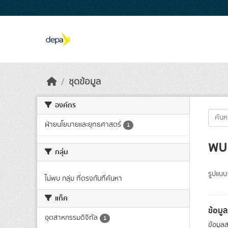
Skip to main content
ชุดข้อมูล
องค์กร
ฝ่ายนโยบายและยุทธศาสตร์
1
พบ 
กลุ่ม
รูปแบบ
ไม่พบ กลุ่ม ที่ตรงกับที่ค้นหา
แท็ค
ข้อมู
อุตสาหกรรมดิจิทัล
1
ข้อมูล