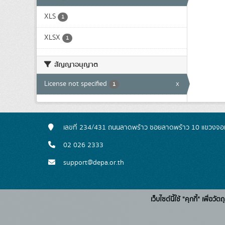
XLS
1
XLSX
1
สัญญาอนุญาต
License not specified
x
1
เลขที่ 234/431 ถนนลาดพร้าว ซอยลาดพร้าว 10 แขวงจอ
02 026 2333
support@depa.or.th
เว็บไซต์นี้ใช้ "คุกกี้" เพื