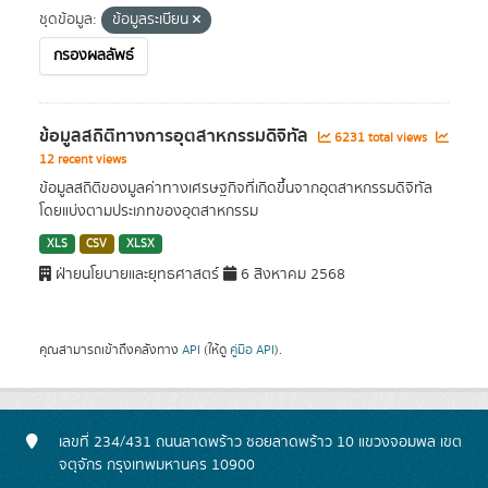
ชุดข้อมูล:
ข้อมูลระเบียน
กรองผลลัพธ์
ข้อมูลสถิติทางการอุตสาหกรรมดิจิทัล
6231 total views
12 recent views
ข้อมูลสถิติของมูลค่าทางเศรษฐกิจที่เกิดขึ้นจากอุตสาหกรรมดิจิทัล
โดยแบ่งตามประเภทของอุตสาหกรรม
XLS
CSV
XLSX
ฝ่ายนโยบายและยุทธศาสตร์
6 สิงหาคม 2568
คุณสามารถเข้าถึงคลังทาง
API
(ให้ดู
คู่มือ API
).
เลขที่ 234/431 ถนนลาดพร้าว ซอยลาดพร้าว 10 แขวงจอมพล เขต
จตุจักร กรุงเทพมหานคร 10900