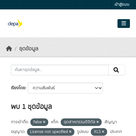
Skip to main content
เข้าสู่ระบบ
ชุดข้อมูล
เรียงโดย
พบ 1 ชุดข้อมูล
การเข้าถึง:
false
แท็ค:
อุตสาหกรรมดิจิทัล
สัญญา
อนุญาต:
License not specified
รูปแบบ:
XLS
ประเภท