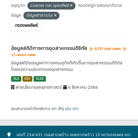
อนุญาต:
License not specified
หมวดหมู่ตามธรรมาภิบาล
ข้อมูล:
ข้อมูลสาธารณะ
กรองผลลัพธ์
ข้อมูลสถิติทางการอุตสาหกรรมดิจิทัล
6233 total views
13 recent views
ข้อมูลสถิติของมูลค่าทางเศรษฐกิจที่เกิดขึ้นจากอุตสาหกรรมดิจิทัล
โดยแบ่งตามประเภทของอุตสาหกรรม
XLS
CSV
XLSX
ฝ่ายนโยบายและยุทธศาสตร์
6 สิงหาคม 2568
คุณสามารถเข้าถึงคลังทาง
API
(ให้ดู
คู่มือ API
).
เลขที่ 234/431 ถนนลาดพร้าว ซอยลาดพร้าว 10 แขวงจอมพล เขต