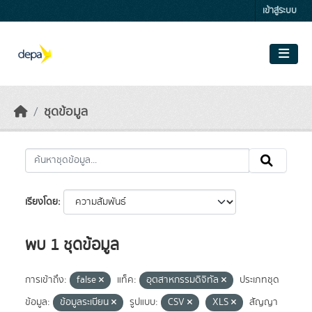
Skip to main content
เข้าสู่ระบบ
ชุดข้อมูล
เรียงโดย
พบ 1 ชุดข้อมูล
การเข้าถึง:
false
แท็ค:
อุตสาหกรรมดิจิทัล
ประเภทชุด
ข้อมูล:
ข้อมูลระเบียน
รูปแบบ:
CSV
XLS
สัญญา