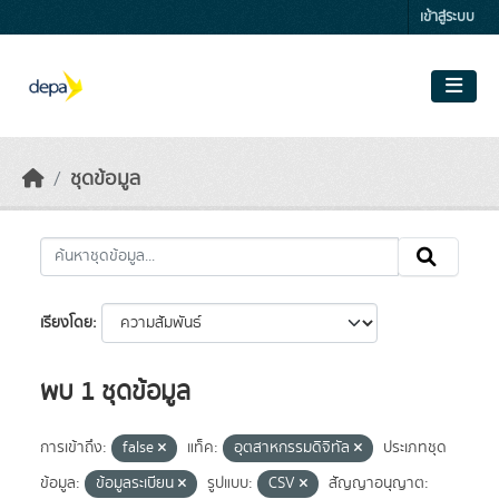
Skip to main content
เข้าสู่ระบบ
ชุดข้อมูล
เรียงโดย
พบ 1 ชุดข้อมูล
การเข้าถึง:
false
แท็ค:
อุตสาหกรรมดิจิทัล
ประเภทชุด
ข้อมูล:
ข้อมูลระเบียน
รูปแบบ:
CSV
สัญญาอนุญาต: