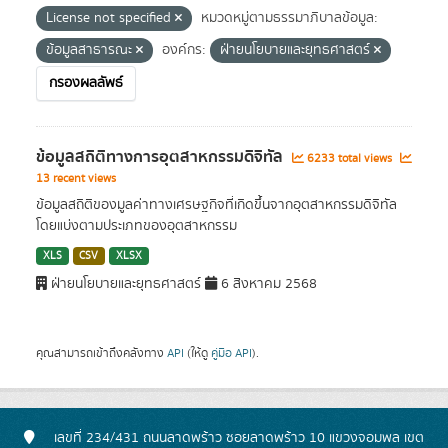
License not specified
หมวดหมู่ตามธรรมาภิบาลข้อมูล:
ข้อมูลสาธารณะ
องค์กร:
ฝ่ายนโยบายและยุทธศาสตร์
กรองผลลัพธ์
ข้อมูลสถิติทางการอุตสาหกรรมดิจิทัล
6233 total views
13 recent views
ข้อมูลสถิติของมูลค่าทางเศรษฐกิจที่เกิดขึ้นจากอุตสาหกรรมดิจิทัล
โดยแบ่งตามประเภทของอุตสาหกรรม
XLS
CSV
XLSX
ฝ่ายนโยบายและยุทธศาสตร์
6 สิงหาคม 2568
คุณสามารถเข้าถึงคลังทาง
API
(ให้ดู
คู่มือ API
).
เลขที่ 234/431 ถนนลาดพร้าว ซอยลาดพร้าว 10 แขวงจอมพล เขต