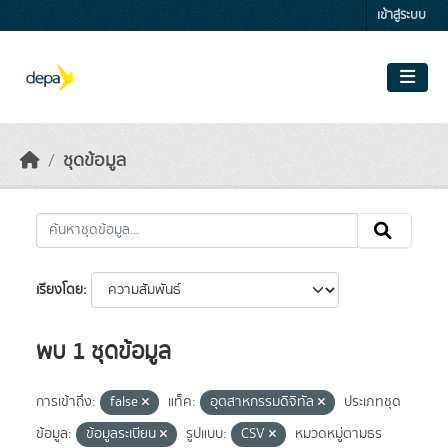
Skip to main content
เข้าสู่ระบบ
ชุดข้อมูล
เรียงโดย
พบ 1 ชุดข้อมูล
การเข้าถึง:
false
แท็ค:
อุตสาหกรรมดิจิทัล
ประเภทชุด
ข้อมูล:
ข้อมูลระเบียน
รูปแบบ:
CSV
หมวดหมู่ตามธร