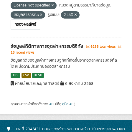
License not specified
หมวดหมู่ตามธรรมาภิบาลข้อมูล:
ข้อมูลสาธารณะ
รูปแบบ:
XLSX
กรองผลลัพธ์
ข้อมูลสถิติทางการอุตสาหกรรมดิจิทัล
6233 total views
13 recent views
ข้อมูลสถิติของมูลค่าทางเศรษฐกิจที่เกิดขึ้นจากอุตสาหกรรมดิจิทัล
โดยแบ่งตามประเภทของอุตสาหกรรม
XLS
CSV
XLSX
ฝ่ายนโยบายและยุทธศาสตร์
6 สิงหาคม 2568
คุณสามารถเข้าถึงคลังทาง
API
(ให้ดู
คู่มือ API
).
เลขที่ 234/431 ถนนลาดพร้าว ซอยลาดพร้าว 10 แขวงจอมพล เขต