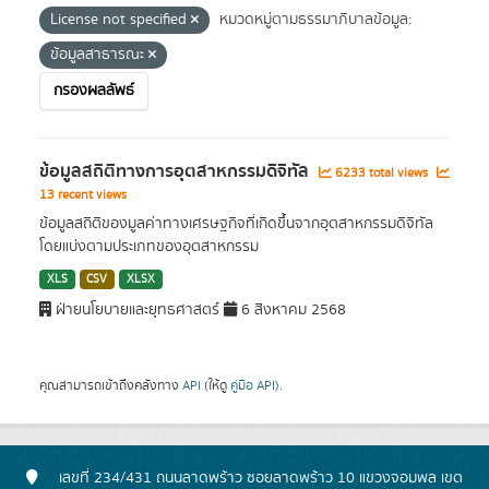
License not specified
หมวดหมู่ตามธรรมาภิบาลข้อมูล:
ข้อมูลสาธารณะ
กรองผลลัพธ์
ข้อมูลสถิติทางการอุตสาหกรรมดิจิทัล
6233 total views
13 recent views
ข้อมูลสถิติของมูลค่าทางเศรษฐกิจที่เกิดขึ้นจากอุตสาหกรรมดิจิทัล
โดยแบ่งตามประเภทของอุตสาหกรรม
XLS
CSV
XLSX
ฝ่ายนโยบายและยุทธศาสตร์
6 สิงหาคม 2568
คุณสามารถเข้าถึงคลังทาง
API
(ให้ดู
คู่มือ API
).
เลขที่ 234/431 ถนนลาดพร้าว ซอยลาดพร้าว 10 แขวงจอมพล เขต