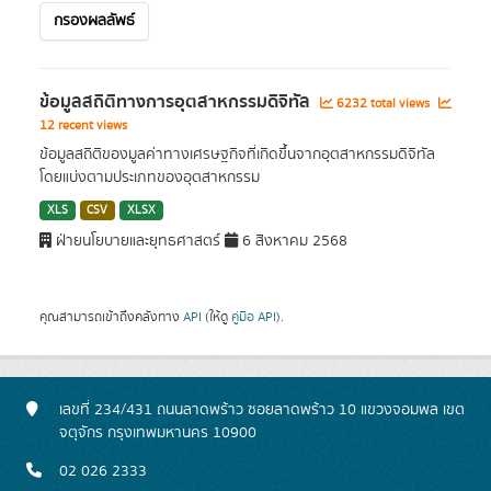
กรองผลลัพธ์
ข้อมูลสถิติทางการอุตสาหกรรมดิจิทัล
6232 total views
12 recent views
ข้อมูลสถิติของมูลค่าทางเศรษฐกิจที่เกิดขึ้นจากอุตสาหกรรมดิจิทัล
โดยแบ่งตามประเภทของอุตสาหกรรม
XLS
CSV
XLSX
ฝ่ายนโยบายและยุทธศาสตร์
6 สิงหาคม 2568
คุณสามารถเข้าถึงคลังทาง
API
(ให้ดู
คู่มือ API
).
เลขที่ 234/431 ถนนลาดพร้าว ซอยลาดพร้าว 10 แขวงจอมพล เขต
จตุจักร กรุงเทพมหานคร 10900
02 026 2333