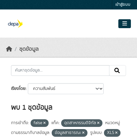
Skip to main content
เข้าสู่ระบบ
ชุดข้อมูล
เรียงโดย
พบ 1 ชุดข้อมูล
การเข้าถึง:
false
แท็ค:
อุตสาหกรรมดิจิทัล
หมวดหมู่
ตามธรรมาภิบาลข้อมูล:
ข้อมูลสาธารณะ
รูปแบบ:
XLS