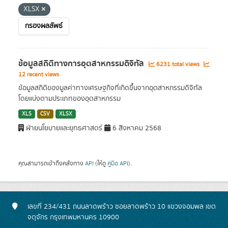
XLSX
กรองผลลัพธ์
ข้อมูลสถิติทางการอุตสาหกรรมดิจิทัล
6231 total views
12 recent views
ข้อมูลสถิติของมูลค่าทางเศรษฐกิจที่เกิดขึ้นจากอุตสาหกรรมดิจิทัล
โดยแบ่งตามประเภทของอุตสาหกรรม
XLS
CSV
XLSX
ฝ่ายนโยบายและยุทธศาสตร์
6 สิงหาคม 2568
คุณสามารถเข้าถึงคลังทาง
API
(ให้ดู
คู่มือ API
).
เลขที่ 234/431 ถนนลาดพร้าว ซอยลาดพร้าว 10 แขวงจอมพล เขต
จตุจักร กรุงเทพมหานคร 10900