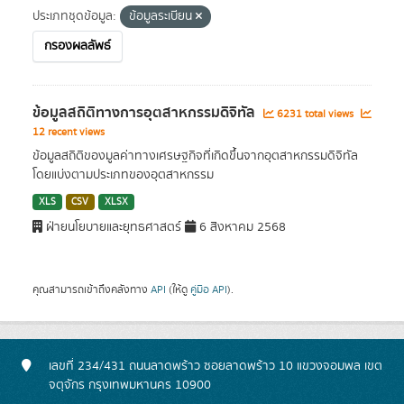
ประเภทชุดข้อมูล:
ข้อมูลระเบียน
กรองผลลัพธ์
ข้อมูลสถิติทางการอุตสาหกรรมดิจิทัล
6231 total views
12 recent views
ข้อมูลสถิติของมูลค่าทางเศรษฐกิจที่เกิดขึ้นจากอุตสาหกรรมดิจิทัล
โดยแบ่งตามประเภทของอุตสาหกรรม
XLS
CSV
XLSX
ฝ่ายนโยบายและยุทธศาสตร์
6 สิงหาคม 2568
คุณสามารถเข้าถึงคลังทาง
API
(ให้ดู
คู่มือ API
).
เลขที่ 234/431 ถนนลาดพร้าว ซอยลาดพร้าว 10 แขวงจอมพล เขต
จตุจักร กรุงเทพมหานคร 10900