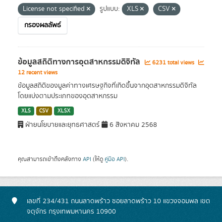
License not specified
รูปแบบ:
XLS
CSV
กรองผลลัพธ์
ข้อมูลสถิติทางการอุตสาหกรรมดิจิทัล
6231 total views
12 recent views
ข้อมูลสถิติของมูลค่าทางเศรษฐกิจที่เกิดขึ้นจากอุตสาหกรรมดิจิทัล
โดยแบ่งตามประเภทของอุตสาหกรรม
XLS
CSV
XLSX
ฝ่ายนโยบายและยุทธศาสตร์
6 สิงหาคม 2568
คุณสามารถเข้าถึงคลังทาง
API
(ให้ดู
คู่มือ API
).
เลขที่ 234/431 ถนนลาดพร้าว ซอยลาดพร้าว 10 แขวงจอมพล เขต
จตุจักร กรุงเทพมหานคร 10900