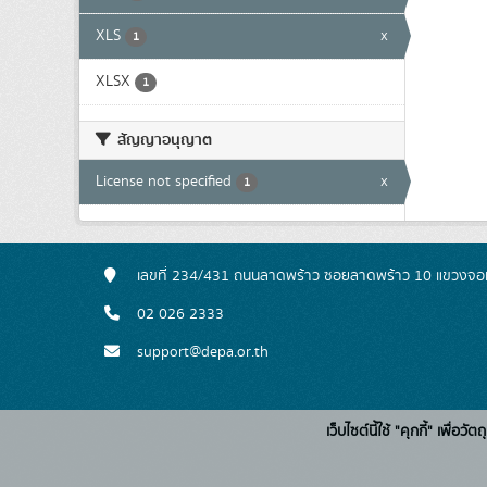
XLS
x
1
XLSX
1
สัญญาอนุญาต
License not specified
x
1
เลขที่ 234/431 ถนนลาดพร้าว ซอยลาดพร้าว 10 แขวงจอ
02 026 2333
support@depa.or.th
เว็บไซต์นี้ใช้ "คุกกี้" เพื