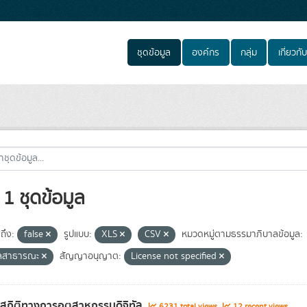
ชุดข้อมูล
องค์กร
กลุ่ม
เกี่ยวกับ
1 ชุดข้อมูล
ถึง:
false
รูปแบบ:
XLS
CSV
หมวดหมู่ตามธรรมาภิบาลข้อมูล:
ูลสาธารณะ
สัญญาอนุญาต:
License not specified
ลสถิติทางการอุตสาหกรรมดิจิทัล
6231 total views
12 recent views