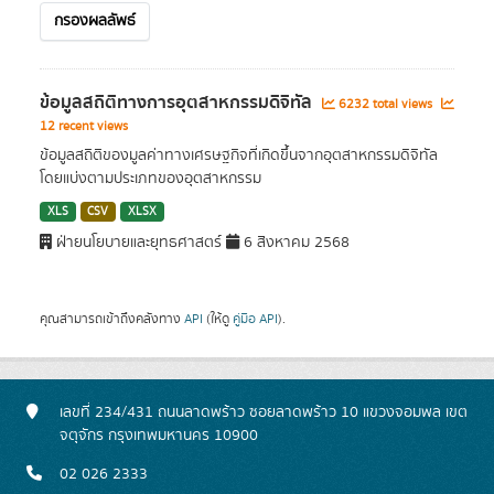
กรองผลลัพธ์
ข้อมูลสถิติทางการอุตสาหกรรมดิจิทัล
6232 total views
12 recent views
ข้อมูลสถิติของมูลค่าทางเศรษฐกิจที่เกิดขึ้นจากอุตสาหกรรมดิจิทัล
โดยแบ่งตามประเภทของอุตสาหกรรม
XLS
CSV
XLSX
ฝ่ายนโยบายและยุทธศาสตร์
6 สิงหาคม 2568
คุณสามารถเข้าถึงคลังทาง
API
(ให้ดู
คู่มือ API
).
เลขที่ 234/431 ถนนลาดพร้าว ซอยลาดพร้าว 10 แขวงจอมพล เขต
จตุจักร กรุงเทพมหานคร 10900
02 026 2333