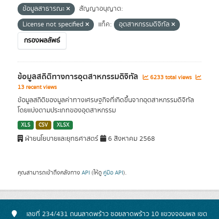
ข้อมูลสาธารณะ
สัญญาอนุญาต:
License not specified
แท็ค:
อุตสาหกรรมดิจิทัล
กรองผลลัพธ์
ข้อมูลสถิติทางการอุตสาหกรรมดิจิทัล
6233 total views
13 recent views
ข้อมูลสถิติของมูลค่าทางเศรษฐกิจที่เกิดขึ้นจากอุตสาหกรรมดิจิทัล
โดยแบ่งตามประเภทของอุตสาหกรรม
XLS
CSV
XLSX
ฝ่ายนโยบายและยุทธศาสตร์
6 สิงหาคม 2568
คุณสามารถเข้าถึงคลังทาง
API
(ให้ดู
คู่มือ API
).
เลขที่ 234/431 ถนนลาดพร้าว ซอยลาดพร้าว 10 แขวงจอมพล เขต