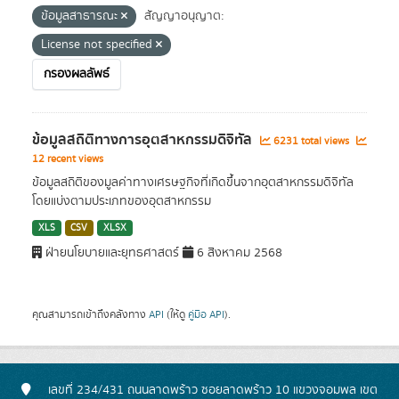
ข้อมูลสาธารณะ
สัญญาอนุญาต:
License not specified
กรองผลลัพธ์
ข้อมูลสถิติทางการอุตสาหกรรมดิจิทัล
6231 total views
12 recent views
ข้อมูลสถิติของมูลค่าทางเศรษฐกิจที่เกิดขึ้นจากอุตสาหกรรมดิจิทัล
โดยแบ่งตามประเภทของอุตสาหกรรม
XLS
CSV
XLSX
ฝ่ายนโยบายและยุทธศาสตร์
6 สิงหาคม 2568
คุณสามารถเข้าถึงคลังทาง
API
(ให้ดู
คู่มือ API
).
เลขที่ 234/431 ถนนลาดพร้าว ซอยลาดพร้าว 10 แขวงจอมพล เขต