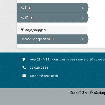
XLS
x
1
XLSX
x
1
สัญญาอนุญาต
License not specified
x
1
เลขที่ 234/431 ถนนลาดพร้าว ซอยลาดพร้าว 10 แขวงจอ
02 026 2333
support@depa.or.th
เว็บไซต์นี้ใช้ "คุกกี้" เพื