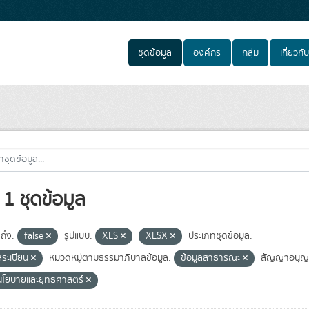
ชุดข้อมูล
องค์กร
กลุ่ม
เกี่ยวกับ
1 ชุดข้อมูล
ถึง:
false
รูปแบบ:
XLS
XLSX
ประเภทชุดข้อมูล:
ลระเบียน
หมวดหมู่ตามธรรมาภิบาลข้อมูล:
ข้อมูลสาธารณะ
สัญญาอนุญ
นโยบายและยุทธศาสตร์