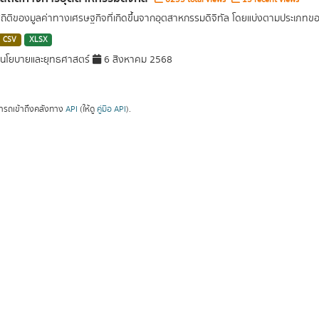
สถิติของมูลค่าทางเศรษฐกิจที่เกิดขึ้นจากอุตสาหกรรมดิจิทัล โดยแบ่งตามประเภท
CSV
XLSX
นโยบายและยุทธศาสตร์
6 สิงหาคม 2568
ารถเข้าถึงคลังทาง
API
(ให้ดู
คู่มือ API
).