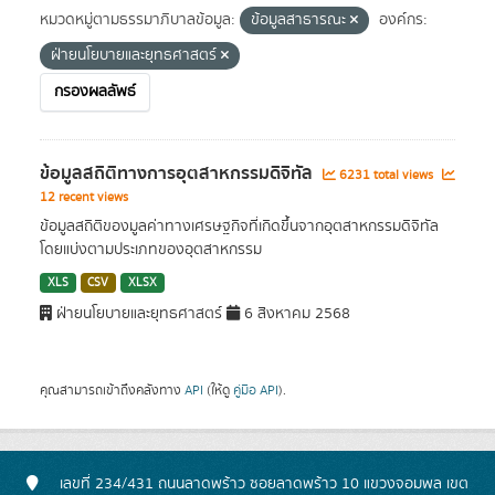
หมวดหมู่ตามธรรมาภิบาลข้อมูล:
ข้อมูลสาธารณะ
องค์กร:
ฝ่ายนโยบายและยุทธศาสตร์
กรองผลลัพธ์
ข้อมูลสถิติทางการอุตสาหกรรมดิจิทัล
6231 total views
12 recent views
ข้อมูลสถิติของมูลค่าทางเศรษฐกิจที่เกิดขึ้นจากอุตสาหกรรมดิจิทัล
โดยแบ่งตามประเภทของอุตสาหกรรม
XLS
CSV
XLSX
ฝ่ายนโยบายและยุทธศาสตร์
6 สิงหาคม 2568
คุณสามารถเข้าถึงคลังทาง
API
(ให้ดู
คู่มือ API
).
เลขที่ 234/431 ถนนลาดพร้าว ซอยลาดพร้าว 10 แขวงจอมพล เขต