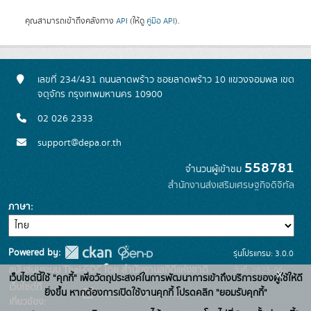
คุณสามารถเข้าถึงคลังทาง
API
(ให้ดู
คู่มือ API
).
เลขที่ 234/431 ถนนลาดพร้าว ซอยลาดพร้าว 10 แขวงจอมพล เขต
จตุจักร กรุงเทพมหานคร 10900
02 026 2333
support@depa.or.th
558781
จำนวนผู้เข้าชม
สำนักงานส่งเสริมเศรษฐกิจดิจิทัล
ภาษา
Powered by:
รุ่นโปรแกรม: 3.0.0
สนับสนุนระบบ Thai-GDC โดย สำนักงานสถิติแห่งชาติ
วันที่: 2025-06-
x
เว็บไซต์นี้ใช้ "คุกกี้" เพื่อวัตถุประสงค์ในการพัฒนาการเข้าถึงบริการของผู้ใช้ให้ดี
เว็บไซต์ที่
10
ยิ่งขึ้น หากต้องการเปิดใช้งานคุกกี้ โปรดคลิก "ยอมรับคุกกี้"
ระบบบัญชีข้อมูลภาครัฐ
เกี่ยวข้อง: