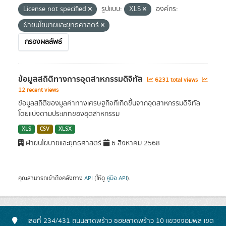
License not specified
รูปแบบ:
XLS
องค์กร:
ฝ่ายนโยบายและยุทธศาสตร์
กรองผลลัพธ์
ข้อมูลสถิติทางการอุตสาหกรรมดิจิทัล
6231 total views
12 recent views
ข้อมูลสถิติของมูลค่าทางเศรษฐกิจที่เกิดขึ้นจากอุตสาหกรรมดิจิทัล
โดยแบ่งตามประเภทของอุตสาหกรรม
XLS
CSV
XLSX
ฝ่ายนโยบายและยุทธศาสตร์
6 สิงหาคม 2568
คุณสามารถเข้าถึงคลังทาง
API
(ให้ดู
คู่มือ API
).
เลขที่ 234/431 ถนนลาดพร้าว ซอยลาดพร้าว 10 แขวงจอมพล เขต