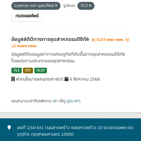
License not specified
รูปแบบ:
XLS
กรองผลลัพธ์
ข้อมูลสถิติทางการอุตสาหกรรมดิจิทัล
6233 total views
13 recent views
ข้อมูลสถิติของมูลค่าทางเศรษฐกิจที่เกิดขึ้นจากอุตสาหกรรมดิจิทัล
โดยแบ่งตามประเภทของอุตสาหกรรม
XLS
CSV
XLSX
ฝ่ายนโยบายและยุทธศาสตร์
6 สิงหาคม 2568
คุณสามารถเข้าถึงคลังทาง
API
(ให้ดู
คู่มือ API
).
เลขที่ 234/431 ถนนลาดพร้าว ซอยลาดพร้าว 10 แขวงจอมพล เขต
จตุจักร กรุงเทพมหานคร 10900