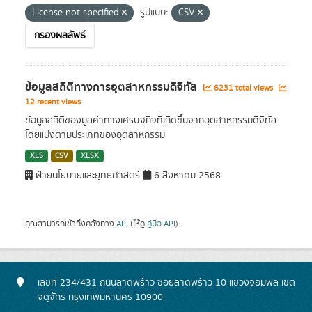
License not specified
รูปแบบ:
CSV
กรองผลลัพธ์
ข้อมูลสถิติทางการอุตสาหกรรมดิจิทัล
6231 total views
12 recent views
ข้อมูลสถิติของมูลค่าทางเศรษฐกิจที่เกิดขึ้นจากอุตสาหกรรมดิจิทัล
โดยแบ่งตามประเภทของอุตสาหกรรม
XLS
CSV
XLSX
ฝ่ายนโยบายและยุทธศาสตร์
6 สิงหาคม 2568
คุณสามารถเข้าถึงคลังทาง
API
(ให้ดู
คู่มือ API
).
เลขที่ 234/431 ถนนลาดพร้าว ซอยลาดพร้าว 10 แขวงจอมพล เขต
จตุจักร กรุงเทพมหานคร 10900