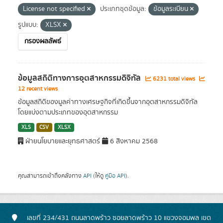
License not specified
ประเภทชุดข้อมูล:
ข้อมูลระเบียน
รูปแบบ:
XLSX
กรองผลลัพธ์
ข้อมูลสถิติทางการอุตสาหกรรมดิจิทัล
6231 total views
12 recent views
ข้อมูลสถิติของมูลค่าทางเศรษฐกิจที่เกิดขึ้นจากอุตสาหกรรมดิจิทัล
โดยแบ่งตามประเภทของอุตสาหกรรม
XLS
CSV
XLSX
ฝ่ายนโยบายและยุทธศาสตร์
6 สิงหาคม 2568
คุณสามารถเข้าถึงคลังทาง
API
(ให้ดู
คู่มือ API
).
เลขที่ 234/431 ถนนลาดพร้าว ซอยลาดพร้าว 10 แขวงจอมพล เขต