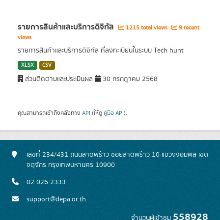
รายการสินค้าและบริการดิจิทัล
1215 total views
9 recent
views
รายการสินค้าและบริการดิจิทัล ที่ลงทะเบียนในระบบ Tech hunt
XLSX
CSV
ส่วนติดตามและประเมินผล
30 กรกฎาคม 2568
คุณสามารถเข้าถึงคลังทาง
API
(ให้ดู
คู่มือ API
).
เลขที่ 234/431 ถนนลาดพร้าว ซอยลาดพร้าว 10 แขวงจอมพล เขต
จตุจักร กรุงเทพมหานคร 10900
02 026 2333
support@depa.or.th
558928
จำนวนผู้เข้าชม