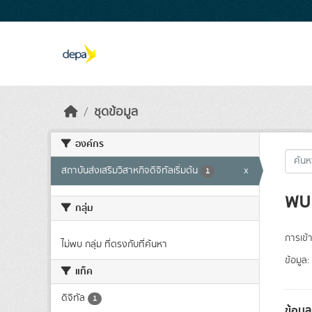
Skip to main content
ชุดข้อมูล
องค์กร
สถาบันส่งเสริมวิสาหกิจดิจิทัลเริ่มต้น
x
1
พบ 
กลุ่ม
การเข้า
ไม่พบ กลุ่ม ที่ตรงกับที่ค้นหา
ข้อมูล:
แท็ค
ดิจิทัล
1
ข้อมู