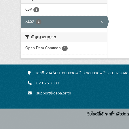
CSV
1
XLSX
x
1
สัญญาอนุญาต
Open Data Common
1
เลขที่ 234/431 ถนนลาดพร้าว ซอยลาดพร้าว 10 แขวงจอ
02 026 2333
support@depa.or.th
เว็บไซต์นี้ใช้ "คุกกี้" เพื