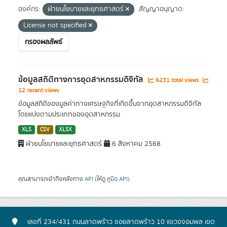
องค์กร:
ฝ่ายนโยบายและยุทธศาสตร์
สัญญาอนุญาต:
License not specified
กรองผลลัพธ์
ข้อมูลสถิติทางการอุตสาหกรรมดิจิทัล
6231 total views
12 recent views
ข้อมูลสถิติของมูลค่าทางเศรษฐกิจที่เกิดขึ้นจากอุตสาหกรรมดิจิทัล
โดยแบ่งตามประเภทของอุตสาหกรรม
XLS
CSV
XLSX
ฝ่ายนโยบายและยุทธศาสตร์
6 สิงหาคม 2568
คุณสามารถเข้าถึงคลังทาง
API
(ให้ดู
คู่มือ API
).
เลขที่ 234/431 ถนนลาดพร้าว ซอยลาดพร้าว 10 แขวงจอมพล เขต