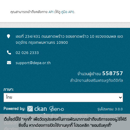
คุณสามารถเข้าถึงคลังทาง
API
(ให้ดู
คู่มือ API
).
เลขที่ 234/431 ถนนลาดพร้าว ซอยลาดพร้าว 10 แขวงจอมพล เขต
จตุจักร กรุงเทพมหานคร 10900
02 026 2333
support@depa.or.th
558757
จำนวนผู้เข้าชม
สำนักงานส่งเสริมเศรษฐกิจดิจิทัล
ภาษา
Powered by:
รุ่นโปรแกรม: 3.0.0
สนับสนุนระบบ Thai-GDC โดย สำนักงานสถิติแห่งชาติ
วันที่: 2025-06-
x
เว็บไซต์นี้ใช้ "คุกกี้" เพื่อวัตถุประสงค์ในการพัฒนาการเข้าถึงบริการของผู้ใช้ให้ดี
เว็บไซต์ที่
10
ยิ่งขึ้น หากต้องการเปิดใช้งานคุกกี้ โปรดคลิก "ยอมรับคุกกี้"
ระบบบัญชีข้อมูลภาครัฐ
เกี่ยวข้อง: