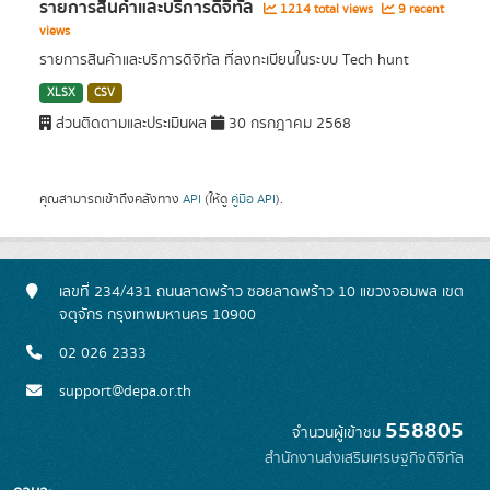
รายการสินค้าและบริการดิจิทัล
1214 total views
9 recent
views
รายการสินค้าและบริการดิจิทัล ที่ลงทะเบียนในระบบ Tech hunt
XLSX
CSV
ส่วนติดตามและประเมินผล
30 กรกฎาคม 2568
คุณสามารถเข้าถึงคลังทาง
API
(ให้ดู
คู่มือ API
).
เลขที่ 234/431 ถนนลาดพร้าว ซอยลาดพร้าว 10 แขวงจอมพล เขต
จตุจักร กรุงเทพมหานคร 10900
02 026 2333
support@depa.or.th
558805
จำนวนผู้เข้าชม
สำนักงานส่งเสริมเศรษฐกิจดิจิทัล